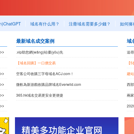
n)ChatGPT
域名有什么用？
注冊域名需要多少錢？
如何擁
最新域名成交案例
域名
>>
.vip助您網(wǎng)站優(yōu)先
追尋
【域名回購】一口價交易
>>
空客公司收購三字母域名ACJ.com！
建站
>>
微軟為新游戲收購品牌域名Everwild.com
西部
>>
365.hk域名交易更安全更便捷
兩家
>>
20