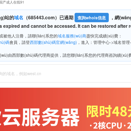
国产成人在线91
g)站的
域名
（
685443.com）已過期
，網(wǎ
查詢whois信息
 expired and cannot be accessed. It can be restored after 
被他人注冊，請聯(lián)系您的
域名服務(wù)商
盡快完成續(xù)費：
hù)碼
會員，請登
西部數(shù)碼官網(wǎng)
，進入：管理中心->域名管理->
(wù)由西部數(shù)碼代理商提供，請您聯(lián)系您的代理商咨詢續(xù