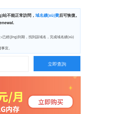
ng)站不能正常訪問，
域名續(xù)費
后可恢復。
renewal.
已經(jīng)到期，找到該域名，完成域名續(xù)
)費事宜。
立即查詢