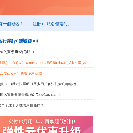
有一個域名？
注冊.cn域名僅需9元！
行業(yè)動態(tài)
你的夢想.life為你助力
【5折轉(zhuǎn)入】.com/.cn/.net域名轉(zhuǎn)入5折優(yōu)惠
.CN域名首年免費使用活動
數(shù)碼云快照助力眾多用戶解決勒索病毒危機
同名連鎖餐廳爭奪域名TacoCasa.com
20年全球十大域名注冊商排名